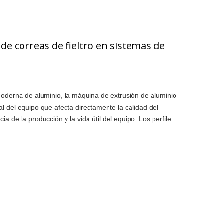
Aplicaciones de correas de fieltro en sistemas de máquinas de extrusión de aluminio
moderna de aluminio, la máquina de extrusión de aluminio
al del equipo que afecta directamente la calidad del
ncia de la producción y la vida útil del equipo. Los perfiles
del troquel a temperaturas extremadamente altas, a
C y 550 °C, y deben transportarse fríos.