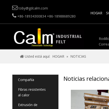

toby@gdcalm.com
HOGAR
S

+86-18934300834
+86-18988689280
Rodillo
Correa
Usted está aquí:
HOGAR
»
NOTICIAS
Noticias relacio
Compañía
Fibras resistentes
al calor
Extrusión de