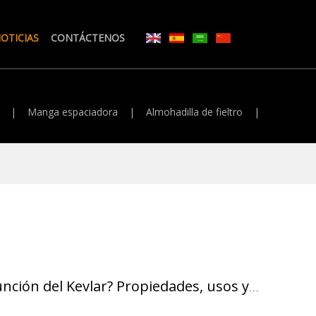
OTICIAS
CONTÁCTENOS
|
Manga espaciadora
|
Almohadilla de fieltro
|
¿Cuál es la función del Kevlar? Propiedades, usos y aplicaciones industriales explicadas