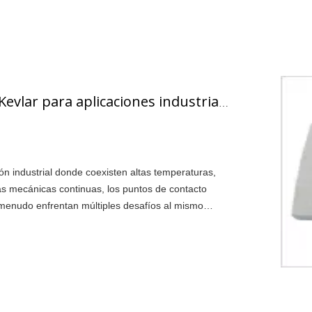
Almohadillas de Kevlar para aplicaciones industriales de alta temperatura
n industrial donde coexisten altas temperaturas,
as mecánicas continuas, los puntos de contacto
 menudo enfrentan múltiples desafíos al mismo
cto de metal con metal puede provocar fácilmente
o desgaste excesivo en la superficie. mea