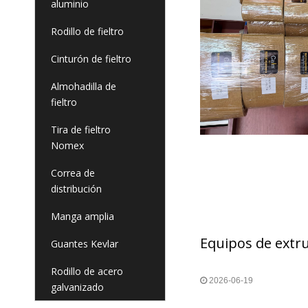
aluminio
Rodillo de fieltro
Cinturón de fieltro
Almohadilla de
fieltro
Tira de fieltro
Nomex
Correa de
distribución
Manga amplia
Guantes Kevlar
Rodillo de acero
2026-06-19
galvanizado