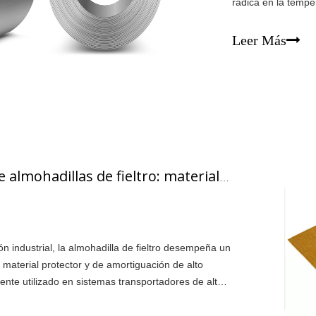
radica en la tempe
propiedades finale
superiores al punt
Leer Más
Guía completa de almohadillas de fieltro: materiales, rendimiento, aplicaciones y cómo elegir la solución adecuada
n industrial, la almohadilla de fieltro desempeña un
aterial protector y de amortiguación de alto
nte utilizado en sistemas transportadores de alta
to de perfiles de aluminio, protección de
neas de producción. Gracias a su excelente calor