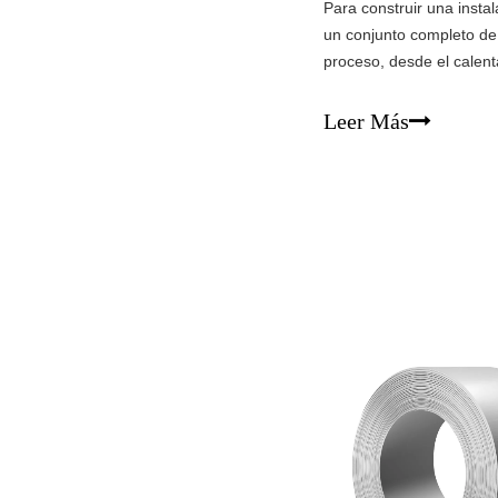
Para construir una insta
un conjunto completo de 
proceso, desde el calenta
enderezamiento y el aca
prensado de extrusión H
Leer Más
matriz de extrusión Tabl