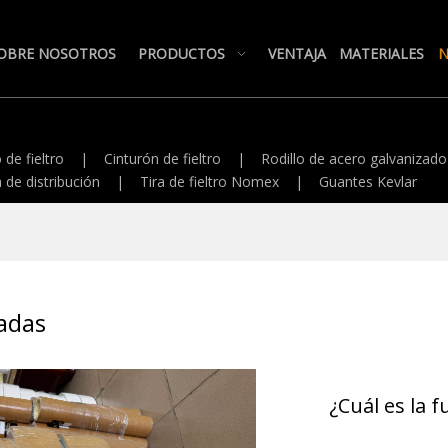
OBRE NOSOTROS
PRODUCTOS
VENTAJA
MATERIALES
N
 de fieltro
|
Cinturón de fieltro
|
Rodillo de acero galvanizado
 de distribución
|
Tira de fieltro Nomex
|
Guantes Kevlar
nadas