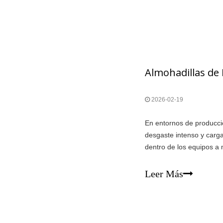
2026-02-19
En entornos de producció
desgaste intenso y carg
dentro de los equipos a
tiempo. El contacto dire
rayones, deformaciones 
Leer Más