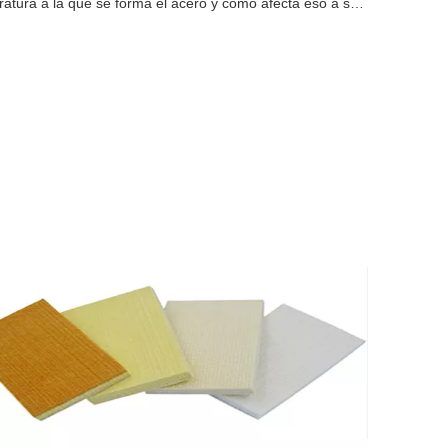
ratura a la que se forma el acero y cómo afecta eso a sus
s. Acero laminado en caliente: Procesado a temperaturas
o de recristalización, normalmente superiores a 90ºC.