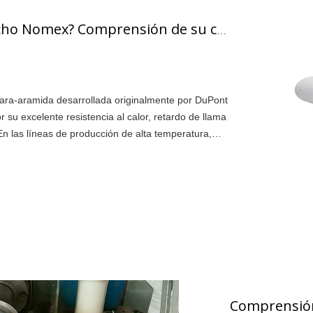
¿De qué está hecho Nomex? Comprensión de su composición, estructura y aplicaciones industriales
ara-aramida desarrollada originalmente por DuPont
 su excelente resistencia al calor, retardo de llama
En las líneas de producción de alta temperatura,
rusión de aluminio y de tratamiento térmico,
adecuado es fundamental para el equipo.