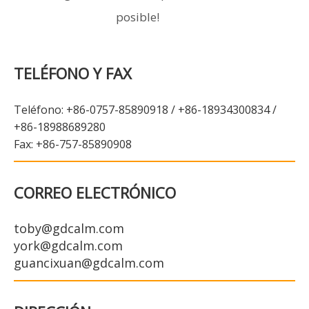
posible!
TELÉFONO Y FAX
Teléfono: +86-0757-85890918 / +86-18934300834 /
+86-18988689280
Fax: +86-757-85890908
CORREO ELECTRÓNICO
toby@gdcalm.com
york@gdcalm.com
guancixuan@gdcalm.com