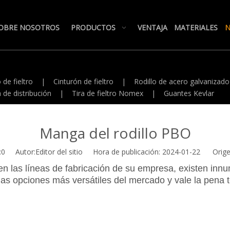
OBRE NOSOTROS
PRODUCTOS
VENTAJA
MATERIALES
N
 de fieltro
|
Cinturón de fieltro
|
Rodillo de acero galvanizado
 de distribución
|
Tira de fieltro Nomex
|
Guantes Kevlar
Manga del rodillo PBO
:
0
Autor:Editor del sitio Hora de publicación: 2024-01-22 Orige
r en las líneas de fabricación de su empresa, existen in
s opciones más versátiles del mercado y vale la pena t