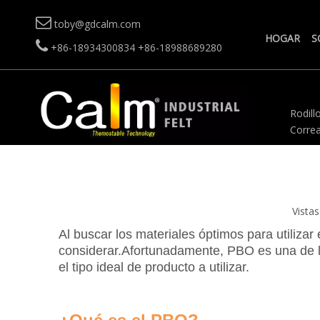

toby@gdcalm.com
HOGAR
S

+86-18934300834
+86-18988689280
Rodillo
Correa
Vistas
Al buscar los materiales óptimos para utiliza
considerar.Afortunadamente, PBO es una de la
el tipo ideal de producto a utilizar.