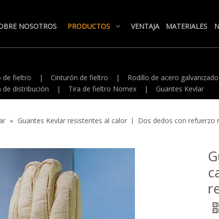
OBRE NOSOTROS
PRODUCTOS
VENTAJA
MATERIALES
N
 de fieltro
|
Cinturón de fieltro
|
Rodillo de acero galvanizado
 de distribución
|
Tira de fieltro Nomex
|
Guantes Kevlar
ar
»
Guantes Kevlar resistentes al calor 丨 Dos dedos con refuerzo
G
c
r