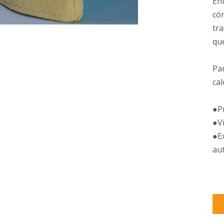
Ent
có
tr
que
Par
cal
●P
●Vi
●Ex
au