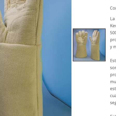
Co
La 
Ke
50
pr
y m
Est
son
pro
muñ
est
cua
se