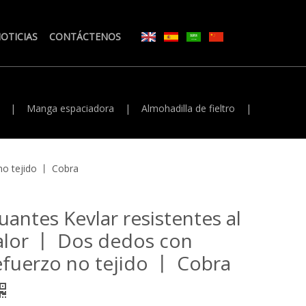
OTICIAS
CONTÁCTENOS
|
Manga espaciadora
|
Almohadilla de fieltro
|
 no tejido 丨 Cobra
uantes Kevlar resistentes al
alor 丨 Dos dedos con
efuerzo no tejido 丨 Cobra