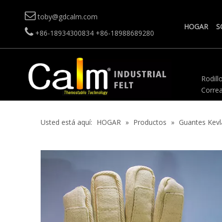

toby@gdcalm.com
HOGAR
S

+86-18934300834
+86-18988689280
Rodillo
Correa
Usted está aquí:
HOGAR
»
Productos
»
Guantes Kevl