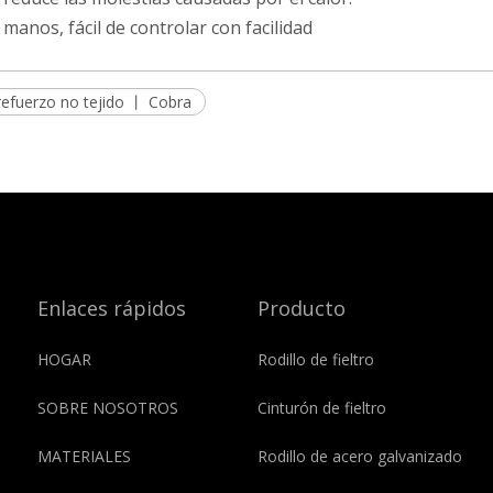
manos, fácil de controlar con facilidad
refuerzo no tejido 丨 Cobra
Enlaces rápidos
Producto
HOGAR
Rodillo de fieltro
SOBRE NOSOTROS
Cinturón de fieltro
MATERIALES
Rodillo de acero galvanizado